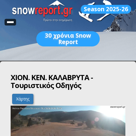
Season 2025-26
30
χρόνια Snow
Report
ΧΙΟΝ. ΚΕΝ. ΚΑΛΑΒΡΥΤΑ -
Τουριστικός Οδηγός
Χάρτης