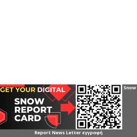
Snow
Report News Letter εγγραφή