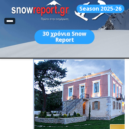
Season 2025-26
30
χρόνια Snow
Report