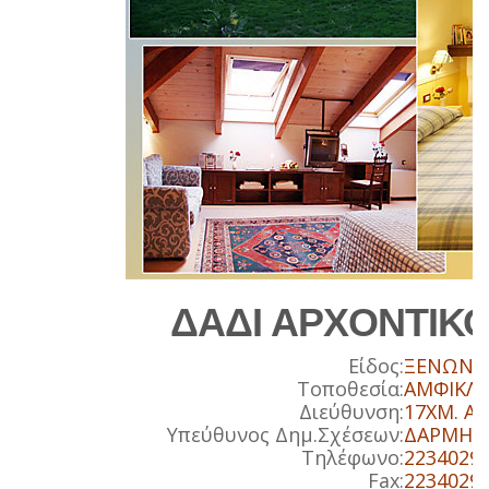
ΔΑΔΙ ΑΡΧΟΝΤΙΚ
Είδος:
ΞΕΝΩΝΕ
Τοποθεσία:
ΑΜΦΙΚΛΕ
Διεύθυνση:
17ΧΜ. Α
Υπεύθυνος Δημ.Σχέσεων:
ΔΑΡΜΗ Κ
Τηλέφωνο:
2234029
Fax:
2234029