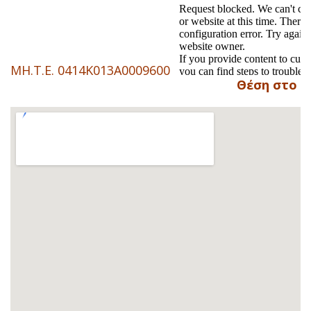
ΜΗ.Τ.Ε. 0414K013A0009600
Θέση στο χ