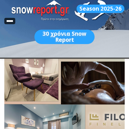
Season 2025-26
30
χρόνια Snow
Report