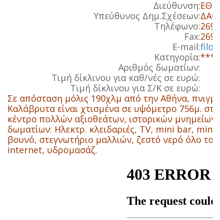
Διεύθυνση:
ΕΘΝ.
Υπεύθυνος Δημ.Σχέσεων:
ΔΑΦ
Τηλέφωνο:
2692
Fax:
2692
E-mail:
filo
Κατηγορία:
***
Αριθμός δωματίων:
Τιμή δίκλινου για καθ/νές σε ευρώ:
Τιμή δίκλινου για Σ/Κ σε ευρώ:
Σε απόσταση μόλις 190χλμ από την Αθήνα, πνιγμέ
Καλάβρυτα είναι χτισμένα σε υψόμετρο 756μ. στις
κέντρο πολλών αξιοθεάτων, ιστορικών μνημείων 
δωματίων: Ηλεκτρ. κλειδαριές, TV, mini bar, mini
βουνό, στεγνωτήριο μαλλιών, ζεστό νερό όλο το 
internet, υδρομασάζ.