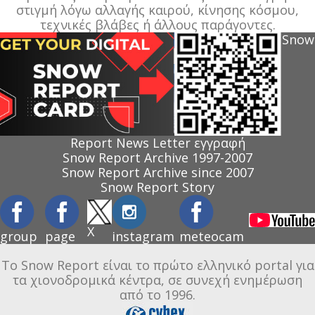
στιγμή λόγω αλλαγής καιρού, κίνησης κόσμου,
τεχνικές βλάβες ή άλλους παράγοντες.
Snow
Report News Letter εγγραφή
Snow Report Archive 1997-2007
Snow Report Archive since 2007
Snow Report Story
X
group
page
instagram
meteocam
Το Snow Report είναι το πρώτο ελληνικό portal για
τα χιονοδρομικά κέντρα, σε συνεχή ενημέρωση
από το 1996.