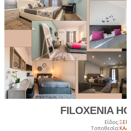
FILOXENIA HO
Είδος:
ΞΕΝ
Τοποθεσία:
ΚΑΛΑ