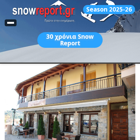
Season 2025-26
30
χρόνια Snow
Report