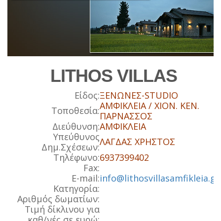
LITHOS VILLAS
Είδος:
ΞΕΝΩΝΕΣ-STUDIO
ΑΜΦΙΚΛΕΙΑ / ΧΙΟΝ. ΚΕΝ.
Τοποθεσία:
ΠΑΡΝΑΣΣΟΣ
Διεύθυνση:
ΑΜΦΙΚΛΕΙΑ
Υπεύθυνος
ΛΑΓΔΑΣ ΧΡΗΣΤΟΣ
Δημ.Σχέσεων:
Τηλέφωνο:
6937399402
Fax:
E-mail:
info@lithosvillasamfikleia.gr
Κατηγορία:
Αριθμός δωματίων:
Τιμή δίκλινου για
καθ/νές σε ευρώ: