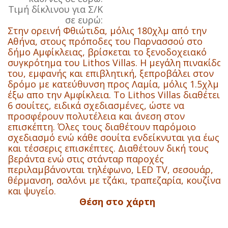
Τιμή δίκλινου για Σ/Κ
σε ευρώ:
Στην ορεινή Φθιώτιδα, μόλις 180χλμ από την
Αθήνα, στους πρόποδες του Παρνασσού στο
δήμο Αμφίκλειας, βρίσκεται το ξενοδοχειακό
συγκρότημα του Lithos Villas. Η μεγάλη πινακίδα
του, εμφανής και επιβλητική, ξεπροβάλει στον
δρόμο με κατεύθυνση προς Λαμία, μόλις 1.5χλμ
έξω απο την Αμφίκλεια. Το Lithos Villas διαθέτει
6 σουίτες, ειδικά σχεδιασμένες, ώστε να
προσφέρουν πολυτέλεια και άνεση στον
επισκέπτη. Όλες τους διαθέτουν παρόμοιο
σχεδιασμό ενώ κάθε σουίτα ενδείκνυται για έως
και τέσσερις επισκέπτες. Διαθέτουν δική τους
βεράντα ενώ στις στάνταρ παροχές
περιλαμβάνονται τηλέφωνο, LED TV, σεσουάρ,
θέρμανση, σαλόνι με τζάκι, τραπεζαρία, κουζίνα
και ψυγείο.
Θέση στο χάρτη