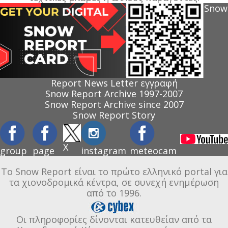
Snow
Report News Letter εγγραφή
Snow Report Archive 1997-2007
Snow Report Archive since 2007
Snow Report Story
X
group
page
instagram
meteocam
Το Snow Report είναι το πρώτο ελληνικό portal για
τα χιονοδρομικά κέντρα, σε συνεχή ενημέρωση
από το 1996.
Οι πληροφορίες δίνονται κατευθείαν από τα