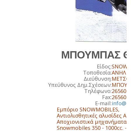
ΜΠΟΥΜΠΑΣ 
Είδος:
SNOWM
Τοποθεσία:
ΑΝΗΛΙΟ
Διεύθυνση:
ΜΕΤΣΟ
Υπεύθυνος Δημ.Σχέσεων:
ΜΠΟΥΜ
Τηλέφωνο:
26560 
Fax:
26560 
E-mail:
info@b
Εμπόριο SNOWMOBILES,
Αντιολισθητικές αλυσίδες Αυ
Αποχιονιστικά μηχανήματα.,,
Snowmobiles 350 - 1000cc. - S