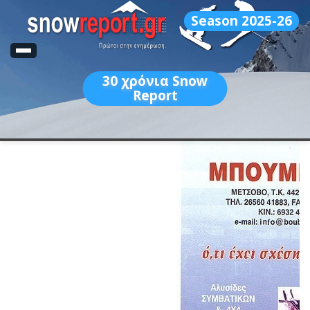
Season 2025-26
30
χρόνια Snow
Report