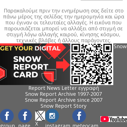
Παρακαλούμε πριν την ενημέρωση σας δείτε στο
πάνω μέρος της σελίδας την ημερομηνία και ώρα
που έγιναν οι τελευταίες αλλαγές. Η εικόνα που
παρουσιάζεται μπορεί να αλλάξει από στιγμή σε
στιγμή λόγω αλλαγής καιρού, κίνησης κόσμου,
τεχνικές βλάβες ή άλλους παράγοντες.
Snow
Report News Letter εγγραφή
Snow Report Archive 1997-2007
Snow Report Archive since 2007
Snow Report Story
X
group
page
instagram
meteocam