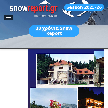
Season 2025-26
30
χρόνια Snow
Report