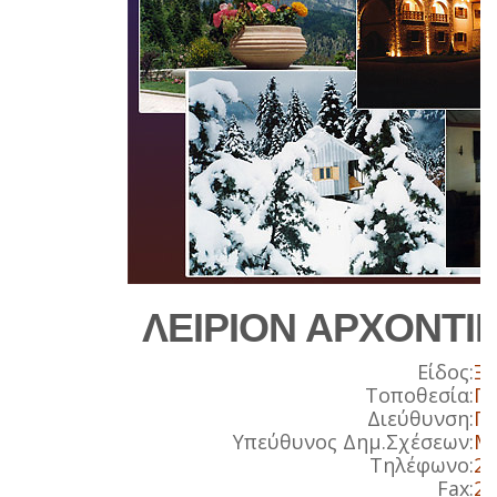
ΛΕΙΡΙΟΝ ΑΡΧΟΝΤΙ
Είδος:
Ξ
Τοποθεσία:
ΠΕ
Διεύθυνση:
Π
Υπεύθυνος Δημ.Σχέσεων:
Μ
Τηλέφωνο:
24
Fax:
24