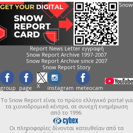
Snow
Report News Letter εγγραφή
Snow Report Archive 1997-2007
Snow Report Archive since 2007
Snow Report Story
X
group
page
instagram
meteocam
Το Snow Report είναι το πρώτο ελληνικό portal για
τα χιονοδρομικά κέντρα, σε συνεχή ενημέρωση
από το 1996.
Οι πληροφορίες δίνονται κατευθείαν από τα