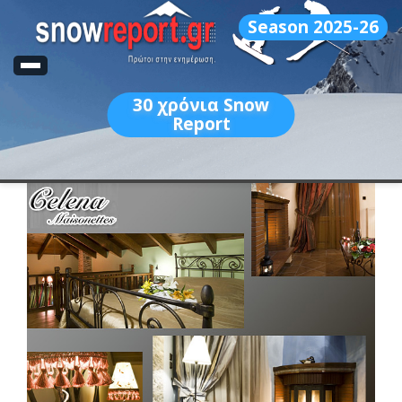
Season 2025-26
30
χρόνια Snow
Report