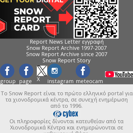
Report News Letter εγγραφή
Snow Report Archive 1997-2007
Snow Report Archive since 2007
Snow Report Story
X
group
page
instagram
meteocam
Το Snow Report είναι το πρώτο ελληνικό portal για
τα χιονοδρομικά κέντρα, σε συνεχή ενημέρωση
από το 1996.
Οι πληροφορίες δίνονται κατευθείαν από τα
Χιονοδρομικά Κέντρα και ενημερώνονται σε