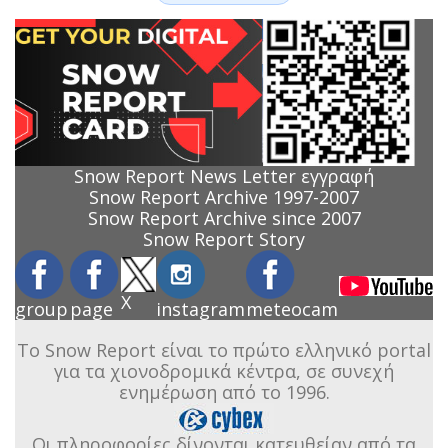
Snow Report News Letter εγγραφή
Snow Report Archive 1997-2007
Snow Report Archive since 2007
Snow Report Story
X
group
page
instagram
meteocam
Το Snow Report είναι το πρώτο ελληνικό portal
για τα χιονοδρομικά κέντρα, σε συνεχή
ενημέρωση από το 1996.
Οι πληροφορίες δίνονται κατευθείαν από τα