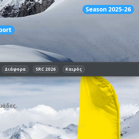
Season 2025-26
port
Διάφορα
SRC 2026
Καιρός
μάδες.