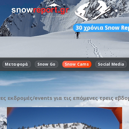
30
χρόνια Snow Re
Μεταφορά
Snow Go
Snow Cams
Social Media
ς εκδρομές/events για τις επόμενες τρεις εβδο