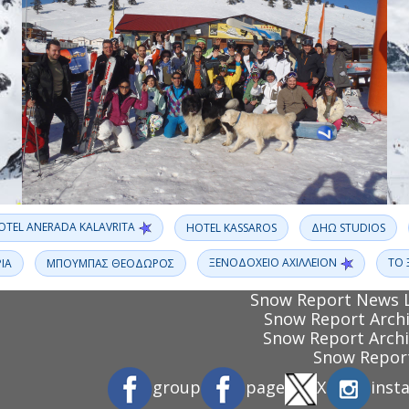
OTEL ANERADA KALAVRITA
HOTEL KASSAROS
ΔΗΩ STUDIOS
ΞΕΝΟΔΟΧΕΙΟ ΑΧΙΛΛΕΙΟΝ
ΤΟ 
ΙΑ
ΜΠΟΥΜΠΑΣ ΘΕΟΔΩΡΟΣ
Snow Report News 
Snow Report Archi
Snow Report Archi
Snow Report
group
page
X
inst