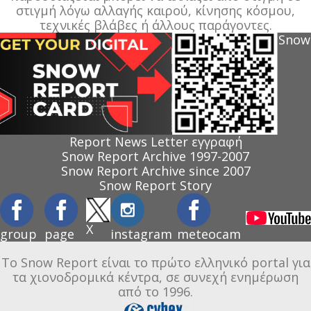
στιγμή λόγω αλλαγής καιρού, κίνησης κόσμου,
τεχνικές βλάβες ή άλλους παράγοντες.
Snow
Report News Letter εγγραφή
Snow Report Archive 1997-2007
Snow Report Archive since 2007
Snow Report Story
X
group
page
instagram
meteocam
Το Snow Report είναι το πρώτο ελληνικό portal για
τα χιονοδρομικά κέντρα, σε συνεχή ενημέρωση
από το 1996.