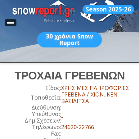
Season 2025-26
30
χρόνια Snow
Report
ΤΡΟΧΑΙΑ ΓΡΕΒΕΝΩΝ
Είδος:
ΧΡΗΣΙΜΕΣ ΠΛΗΡΟΦΟΡΙΕΣ
ΓΡΕΒΕΝΑ / ΧΙΟΝ. ΚΕΝ.
Τοποθεσία:
ΒΑΣΙΛΙΤΣΑ
Διεύθυνση:
Υπεύθυνος
-
Δημ.Σχέσεων:
Τηλέφωνο:
24620-22766
Fax: