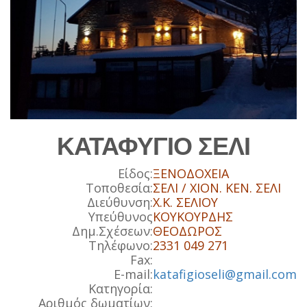
ΚΑΤΑΦΥΓΙΟ ΣΕΛΙ
Είδος:
ΞΕΝΟΔΟΧΕΙΑ
Τοποθεσία:
ΣΕΛΙ / ΧΙΟΝ. ΚΕΝ. ΣΕΛΙ
Διεύθυνση:
Χ.Κ. ΣΕΛΙΟΥ
Υπεύθυνος
ΚΟΥΚΟΥΡΔΗΣ
Δημ.Σχέσεων:
ΘΕΟΔΩΡΟΣ
Τηλέφωνο:
2331 049 271
Fax:
E-mail:
katafigioseli@gmail.com
Κατηγορία:
Αριθμός δωματίων: