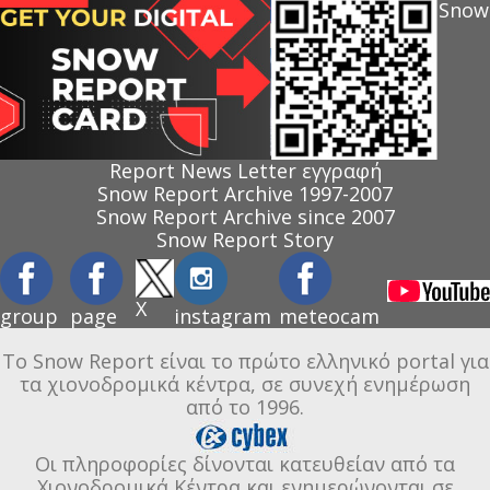
Snow
Report News Letter εγγραφή
Snow Report Archive 1997-2007
Snow Report Archive since 2007
Snow Report Story
X
group
page
instagram
meteocam
Το Snow Report είναι το πρώτο ελληνικό portal για
τα χιονοδρομικά κέντρα, σε συνεχή ενημέρωση
από το 1996.
Οι πληροφορίες δίνονται κατευθείαν από τα
Χιονοδρομικά Κέντρα και ενημερώνονται σε