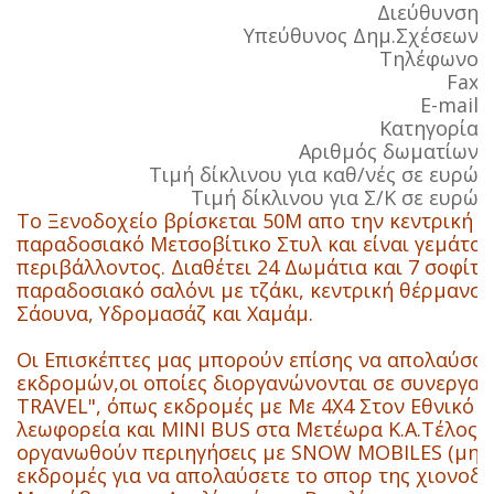
Διεύθυνση:
Υπεύθυνος Δημ.Σχέσεων:
Τηλέφωνο:
2
Fax:
2
E-mail:
h
Κατηγορία:
Αριθμός δωματίων:
Τιμή δίκλινου για καθ/νές σε ευρώ:
Τιμή δίκλινου για Σ/Κ σε ευρώ:
Το Ξενοδοχείο βρίσκεται 50Μ απο την κεντρική π
παραδοσιακό Μετσοβίτικο Στυλ και είναι γεμάτο 
περιβάλλοντος. Διαθέτει 24 Δωμάτια και 7 σοφίτε
παραδοσιακό σαλόνι με τζάκι, κεντρική θέρμανση
Σάουνα, Υδρομασάζ και Χαμάμ.
Οι Επισκέπτες μας μπορούν επίσης να απολαύσου
εκδρομών,οι οποίες διοργανώνονται σε συνεργασί
TRAVEL", όπως εκδρομές με Με 4X4 Στον Εθνικό Δ
λεωφορεία και MINI BUS στα Μετέωρα Κ.Α.Τέλος 
οργανωθούν περιηγήσεις με SNOW MOBILES (μηχαν
εκδρομές για να απολαύσετε το σπορ της χιονοδ