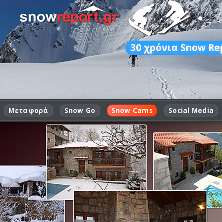
30
χρόνια Snow Re
Μεταφορά
Snow Go
Snow Cams
Social Media