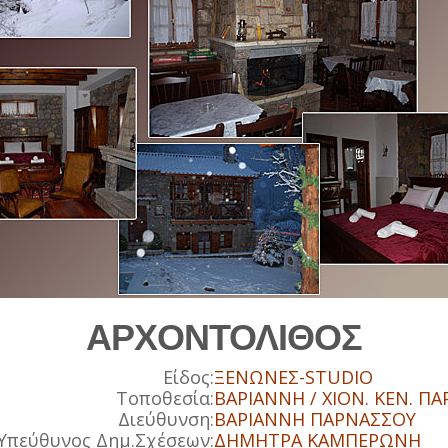
ΑΡΧΟΝΤΟΛΙΘΟΣ
Είδος:
ΞΕΝΩΝΕΣ-STUDIO
Τοποθεσία:
ΒΑΡΙΑΝΝΗ / ΧΙΟΝ. ΚΕΝ. Π
Διεύθυνση:
ΒΑΡΙΑΝΝΗ ΠΑΡΝΑΣΣΟY
Υπεύθυνος Δημ.Σχέσεων:
ΔΗΜΗΤΡΑ ΚΑΜΠΕΡΩΝΗ