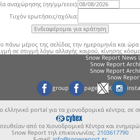
α αναχώρησης (ηη/μμ/εεεε):
Τυχόν ερωτήσεις/σχόλια:
 πάνω μέρος της σελίδας την ημερομηνία και ώρα π
ιγμή σε στιγμή λόγω αλλαγής καιρού, κίνησης κόσμο
Snow Report News 
Snow Report Archi
Snow Report Archi
Snow Report
group
page
X
inst
ο ελληνικό portal για τα χιονοδρομικά κέντρα, σε 
ατευθείαν από τα Χιονοδρομικά Κέντρα και ενημερώ
Snow Report τηλ επικοινωνίας:
2103617790
E-mail:
info@snowreport.gr